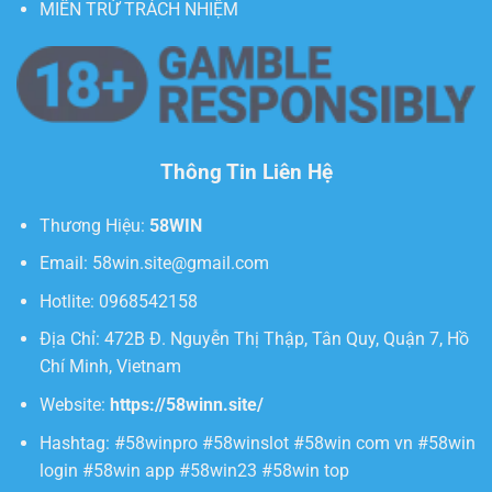
MIỄN TRỪ TRÁCH NHIỆM
Thông Tin Liên Hệ
Thương Hiệu:
58WIN
Email:
58win.site@gmail.com
Hotlite: 0968542158
Địa Chỉ: 472B Đ. Nguyễn Thị Thập, Tân Quy, Quận 7, Hồ
Chí Minh, Vietnam
Website:
https://58winn.site/
Hashtag: #58winpro #58winslot #58win com vn #58win
login #58win app #58win23 #58win top