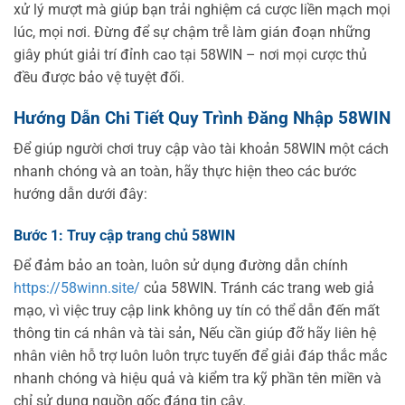
xử lý mượt mà giúp bạn trải nghiệm cá cược liền mạch mọi
lúc, mọi nơi. Đừng để sự chậm trễ làm gián đoạn những
giây phút giải trí đỉnh cao tại 58WIN – nơi mọi cược thủ
đều được bảo vệ tuyệt đối.
Hướng Dẫn Chi Tiết Quy Trình Đăng Nhập 58WIN
Để giúp người chơi truy cập vào tài khoản 58WIN một cách
nhanh chóng và an toàn, hãy thực hiện theo các bước
hướng dẫn dưới đây:
Bước 1: Truy cập trang chủ 58WIN
Để đảm bảo an toàn, luôn sử dụng đường dẫn chính
https://58winn.site/
của 58WIN. Tránh các trang web giả
mạo, vì việc truy cập link không uy tín có thể dẫn đến mất
thông tin cá nhân và tài sản
,
Nếu cần giúp đỡ hãy liên hệ
nhân viên hỗ trợ luôn luôn trực tuyến để giải đáp thắc mắc
nhanh chóng và hiệu quả và kiểm tra kỹ phần tên miền và
chỉ sử dụng nguồn gốc đáng tin cậy.