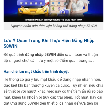
Nguyên nhân dẫn đến việc không thể đăng nhập 58WIN
Lưu Ý Quan Trọng Khi Thực Hiện Đăng Nhập
58WIN
Để quá trình
đăng nhập 58WIN
diễn ra an toàn và thuận
tiện, người chơi cần lưu ý một số điểm quan trọng sau:
Hạn chế lưu mật khẩu trên trình duyệt
Hệ thống có gợi ý lưu mật khẩu để đăng nhập nhanh hơn,
đặc biệt khi bạn thường xuyên cá cược. Tuy nhiên, nếu chia
sẻ thiết bị với người khác, việc này có thể tiềm ẩn rủi ro bảo
mật, khiến tài khoản bị truy cập trái phép. Tốt nhất, hãy cài
đặt ứng dụng 58WIN trên thiết bị cá nhân để vừa tiện lợi