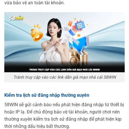
vừa bảo vệ an toàn tài khoản.
Tránh truy cập vào các link dẫn giả mạo nhà cái 58WIN
Kiểm tra lịch sử đăng nhập thường xuyên
58WIN sẽ gửi cảnh báo nếu phát hiện đăng nhập từ thiết bị
hoặc IP lạ. Để chủ động bảo vệ tài khoản, người chơi nên
thường xuyên kiểm tra lịch sử đăng nhập để phát hiện kịp
thời những dấu hiệu bất thường.