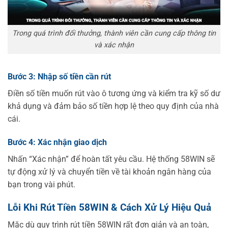
Trong quá trình đổi thưởng, thành viên cần cung cấp thông tin
và xác nhận
Bước 3: Nhập số tiền cần rút
Điền số tiền muốn rút vào ô tương ứng và kiểm tra kỹ số dư
khả dụng và đảm bảo số tiền hợp lệ theo quy định của nhà
cái.
Bước 4: Xác nhận giao dịch
Nhấn “Xác nhận” để hoàn tất yêu cầu. Hệ thống 58WIN sẽ
tự động xử lý và chuyển tiền về tài khoản ngân hàng của
bạn trong vài phút.
Lỗi Khi Rút Tiền 58WIN & Cách Xử Lý Hiệu Quả
Mặc dù quy trình rút tiền 58WIN rất đơn giản và an toàn,