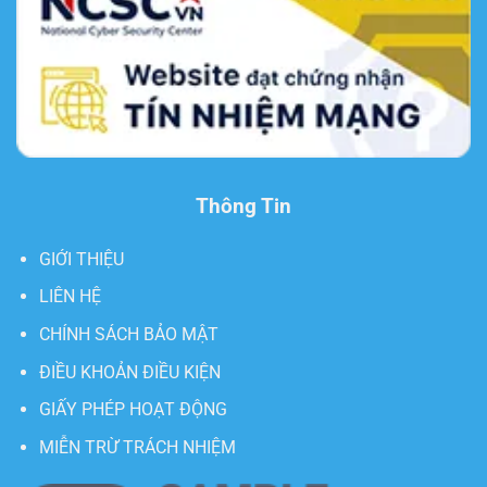
Thông Tin
GIỚI THIỆU
LIÊN HỆ
CHÍNH SÁCH BẢO MẬT
ĐIỀU KHOẢN ĐIỀU KIỆN
GIẤY PHÉP HOẠT ĐỘNG
MIỄN TRỪ TRÁCH NHIỆM