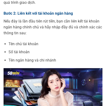
quá trình giao dịch.
Bước 2: Liên kết với tài khoản ngân hàng
Nếu đây là lần đầu tiên rút tiền, bạn cần liên kết tài khoản
ngân hàng chính chủ và hãy nhập đầy đủ và chính xác các
thông tin sau:
Tên chủ tài khoản
Số tài khoản
Tên ngân hàng và chi nhánh