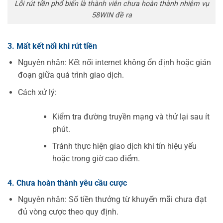
Lỗi rút tiền phổ biến là thành viên chưa hoàn thành nhiệm vụ
58WIN đề ra
3. Mất kết nối khi rút tiền
Nguyên nhân: Kết nối internet không ổn định hoặc gián
đoạn giữa quá trình giao dịch.
Cách xử lý:
Kiểm tra đường truyền mạng và thử lại sau ít
phút.
Tránh thực hiện giao dịch khi tín hiệu yếu
hoặc trong giờ cao điểm.
4. Chưa hoàn thành yêu cầu cược
Nguyên nhân: Số tiền thưởng từ khuyến mãi chưa đạt
đủ vòng cược theo quy định.