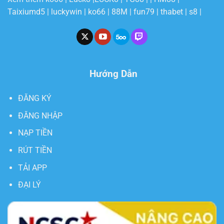
Taixiumd5
|
luckywin
|
ko66
|
88M
|
fun79
|
thabet
|
s8
|
Hướng Dẫn
ĐĂNG KÝ
ĐĂNG NHẬP
NẠP TIỀN
RÚT TIỀN
TẢI APP
ĐẠI LÝ