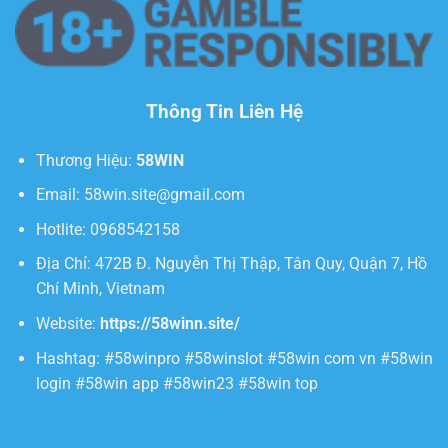
Thông Tin Liên Hệ
Thương Hiệu:
58WIN
Email:
58win.site@gmail.com
Hotlite: 0968542158
Địa Chỉ: 472B Đ. Nguyễn Thị Thập, Tân Quy, Quận 7, Hồ
Chí Minh, Vietnam
Website:
https://58winn.site/
Hashtag: #58winpro #58winslot #58win com vn #58win
login #58win app #58win23 #58win top