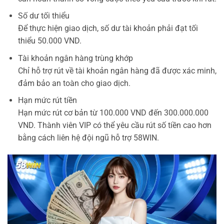
Số dư tối thiểu
Để thực hiện giao dịch, số dư tài khoản phải đạt tối
thiểu 50.000 VND.
Tài khoản ngân hàng trùng khớp
Chỉ hỗ trợ rút về tài khoản ngân hàng đã được xác minh,
đảm bảo an toàn cho giao dịch.
Hạn mức rút tiền
Hạn mức rút cơ bản từ 100.000 VND đến 300.000.000
VND. Thành viên VIP có
thể yêu cầu rút số tiền cao hơn
bằng cách liên hệ đội ngũ hỗ trợ 58WIN.