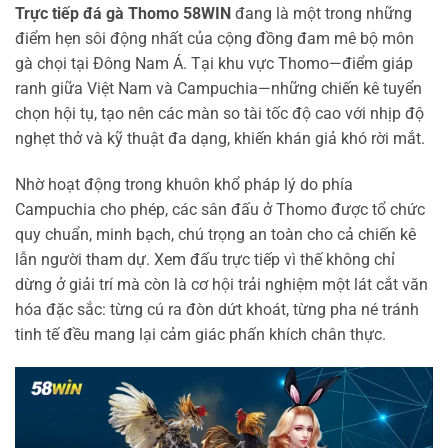
Trực tiếp đá gà Thomo 58WIN
đang là một trong những
điểm hẹn sôi động nhất của cộng đồng đam mê bộ môn
gà chọi tại Đông Nam Á. Tại khu vực Thomo—điểm giáp
ranh giữa Việt Nam và Campuchia—những chiến kê tuyển
chọn hội tụ, tạo nên các màn so tài tốc độ cao với nhịp độ
nghẹt thở và kỹ thuật đa dạng, khiến khán giả khó rời mắt.
Nhờ hoạt động trong khuôn khổ pháp lý do phía
Campuchia cho phép, các sân đấu ở Thomo được tổ chức
quy chuẩn, minh bạch, chú trọng an toàn cho cả chiến kê
lẫn người tham dự. Xem đấu trực tiếp vì thế không chỉ
dừng ở giải trí mà còn là cơ hội trải nghiệm một lát cắt văn
hóa đặc sắc: từng cú ra đòn dứt khoát, từng pha né tránh
tinh tế đều mang lại cảm giác phấn khích chân thực.