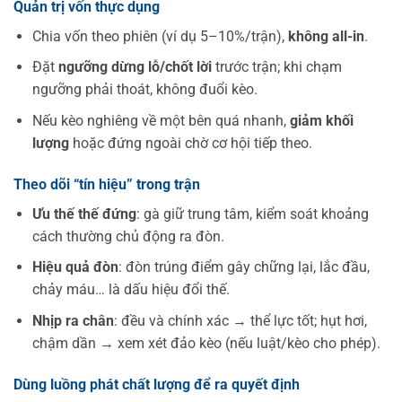
Quản trị vốn thực dụng
Chia vốn theo phiên (ví dụ 5–10%/trận),
không all-in
.
Đặt
ngưỡng dừng lỗ/chốt lời
trước trận; khi chạm
ngưỡng phải thoát, không đuổi kèo.
Nếu kèo nghiêng về một bên quá nhanh,
giảm khối
lượng
hoặc đứng ngoài chờ cơ hội tiếp theo.
Theo dõi “tín hiệu” trong trận
Ưu thế thế đứng
: gà giữ trung tâm, kiểm soát khoảng
cách thường chủ động ra đòn.
Hiệu quả đòn
: đòn trúng điểm gây chững lại, lắc đầu,
chảy máu… là dấu hiệu đổi thế.
Nhịp ra chân
: đều và chính xác → thể lực tốt; hụt hơi,
chậm dần → xem xét đảo kèo (nếu luật/kèo cho phép).
Dùng luồng phát chất lượng để ra quyết định