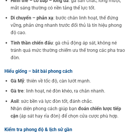
Hình thể – cơ bắp – lông da
: gà săn chắc, lông mượt,
mắt sáng thường có nền tảng thể lực tốt.
Di chuyển – phản xạ
: bước chân linh hoạt, thế đứng
vững, phản ứng nhanh trước đối thủ là tín hiệu phong
độ cao.
Tinh thần chiến đấu
: gà chủ động áp sát, không né
tránh quá mức thường chiếm ưu thế trong các pha trao
đòn.
Hiểu giống – bắt bài phong cách
Gà Mỹ
: thiên về tốc độ, càn lướt mạnh.
Gà tre
: linh hoạt, né đòn khéo, ra chân nhanh.
Asil
: sức bền và lực đòn tốt, đánh chắc.
Nhận diện phong cách giúp bạn
đoán chiến lược tiếp
cận
(áp sát hay rỉa đòn) để chọn cửa cược phù hợp.
Kiểm tra phong độ & lịch sử gần