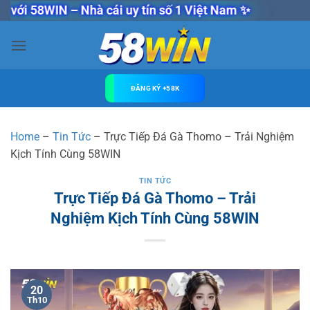
Bỏ
IN – Nhà cái uy tín số 1 Việt Nam ✨
qua
nội
dung
ĐĂNG KÝ +58K
Home
–
Tin Tức
–
Trực Tiếp Đá Gà Thomo – Trải Nghiệm
Kịch Tính Cùng 58WIN
TIN TỨC
Trực Tiếp Đá Gà Thomo – Trải
Nghiệm Kịch Tính Cùng 58WIN
20
Th10