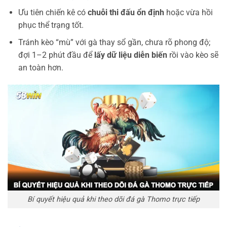
Ưu tiên chiến kê có
chuỗi thi đấu ổn định
hoặc vừa hồi
phục thể trạng tốt.
Tránh kèo “mù” với gà thay sổ gần, chưa rõ phong độ;
đợi 1–2 phút đầu để
lấy dữ liệu diễn biến
rồi vào kèo sẽ
an toàn hơn.
Bí quyết hiệu quả khi theo dõi đá gà Thomo trực tiếp