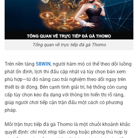
Tổng quan về trực tiếp đá gà Thomo
Trên nền tảng
58WIN
, người hâm mộ có thể theo dõi luồng
phát ổn định, lịch thi đấu cập nhật và tùy chọn bàn xem
phù hợp—từ đó nâng cao trải nghiệm theo dõi ngay trên
thiết bị di động. Bên cạnh tính giải trí, hệ thống còn cung
cấp tùy chọn kèo đa dạng với thông tin hiển thị rõ ràng,
giúp người chơi tiếp cận trận đấu một cách có phương
pháp.
Mỗi trận trực tiếp đá gà Thomo là một chuỗi khoảnh khắc
quyết định: chỉ một nhịp tấn công hoặc phòng thủ hợp lý