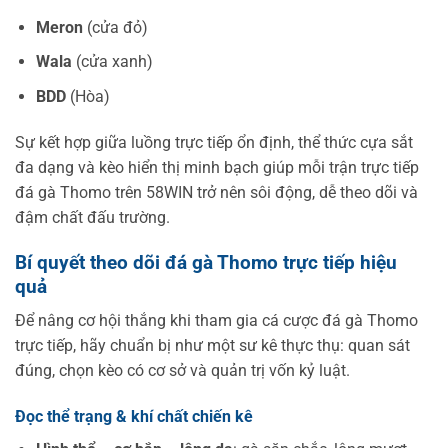
Meron
(cửa đỏ)
Wala
(cửa xanh)
BDD
(Hòa)
Sự kết hợp giữa luồng trực tiếp ổn định, thể thức cựa sắt
đa dạng và kèo hiển thị minh bạch giúp mỗi trận trực tiếp
đá gà Thomo trên 58WIN trở nên sôi động, dễ theo dõi và
đậm chất đấu trường.
Bí quyết theo dõi đá gà Thomo trực tiếp hiệu
quả
Để nâng cơ hội thắng khi tham gia cá cược đá gà Thomo
trực tiếp, hãy chuẩn bị như một sư kê thực thụ: quan sát
đúng, chọn kèo có cơ sở và quản trị vốn kỷ luật.
Đọc thể trạng & khí chất chiến kê