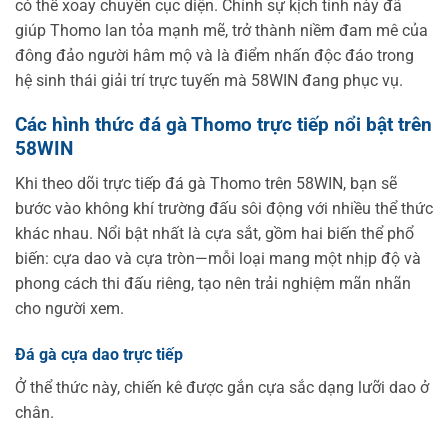
có thể xoay chuyển cục diện. Chính sự kịch tính này đã
giúp Thomo lan tỏa mạnh mẽ, trở thành niềm đam mê của
đông đảo người hâm mộ và là điểm nhấn độc đáo trong
hệ sinh thái giải trí trực tuyến mà 58WIN đang phục vụ.
Các hình thức đá gà Thomo trực tiếp nổi bật trên
58WIN
Khi theo dõi trực tiếp đá gà Thomo trên 58WIN, bạn sẽ
bước vào không khí trường đấu sôi động với nhiều thể thức
khác nhau. Nổi bật nhất là cựa sắt, gồm hai biến thể phổ
biến: cựa dao và cựa tròn—mỗi loại mang một nhịp độ và
phong cách thi đấu riêng, tạo nên trải nghiệm mãn nhãn
cho người xem.
Đá gà cựa dao trực tiếp
Ở thể thức này, chiến kê được gắn cựa sắc dạng lưỡi dao ở
chân.